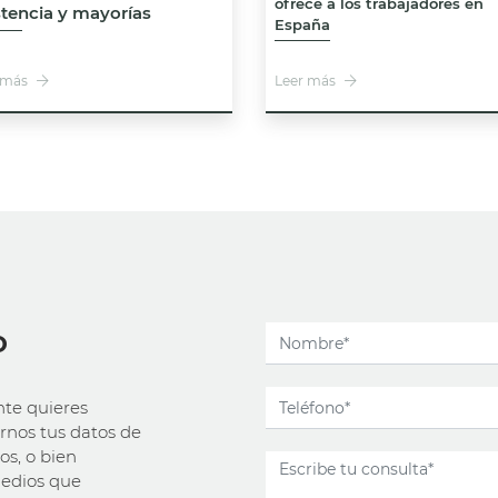
ofrece a los trabajadores en
stencia y mayorías
España
 más
Leer más
o
te quieres
rnos tus datos de
s, o bien
medios que