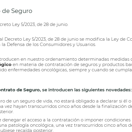
o de Seguro
reto Ley 5/2023, de 28 de junio.
l Decreto Ley 5/2023, de 28 de junio se modifica la Ley de Co
 la Defensa de los Consumidores y Usuarios.
introducen en nuestro ordenamiento determinadas medidas q
ógico
en materia de contratación de seguros y productos ban
rido enfermedades oncológicas, siempre y cuando se cumpl
ntrato de Seguro
, se introducen las siguientes novedades:
o de un seguro de vida, no estará obligado a declarar si él 
 vez hayan transcurridos cinco años desde la finalización de
terior.
 denegar el acceso a la contratación o imponer condiciones
na patología oncológica, una vez transcurridos cinco años de
hubiese recaída posterior.