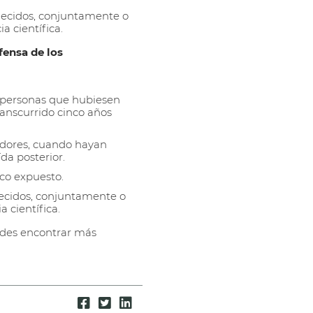
blecidos, conjuntamente o
a científica.
fensa de los
s personas que hubiesen
ranscurrido cinco años
idores, cuando hayan
da posterior.
ico expuesto.
lecidos, conjuntamente o
 científica.
edes encontrar más