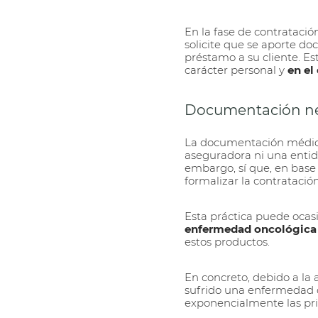
En la fase de contratació
solicite que se aporte do
préstamo a su cliente. Es
carácter personal y
en el
Documentación nec
La documentación médica
aseguradora ni una entid
embargo, sí que, en base 
formalizar la contratació
Esta práctica puede ocas
enfermedad oncológica
estos productos.
En concreto, debido a la
sufrido una enfermedad o
exponencialmente las pr