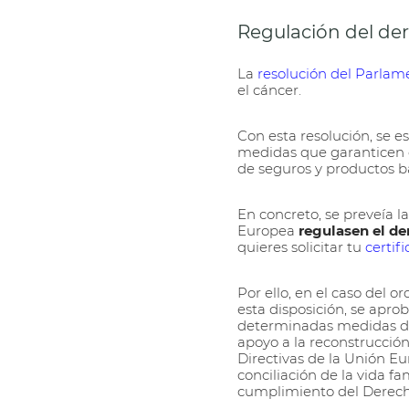
Regulación del der
La
resolución del Parlame
el cáncer.
Con esta resolución, se e
medidas que garanticen q
de seguros y productos b
En concreto, se preveía l
Europea
regulasen el de
quieres solicitar tu
certif
Por ello, en el caso del 
esta disposición, se apro
determinadas medidas de 
apoyo a la reconstrucción
Directivas de la Unión E
conciliación de la vida fa
cumplimiento del Derech