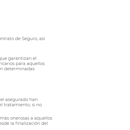
ntrato de Seguro, así
ue garantizan el
carios para aquellos
an determinadas
o el asegurado han
l tratamiento, si no
 más onerosas a aquellos
sde la finalización del