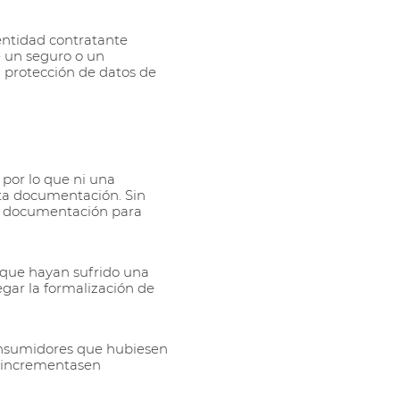
 entidad contratante
e un seguro o un
a protección de datos de
por lo que ni una
sta documentación. Sin
sta documentación para
 que hayan sufrido una
gar la formalización de
onsumidores que hubiesen
e incrementasen