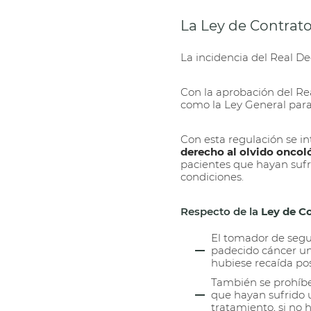
La Ley de Contrat
La incidencia del Real Dec
Con la aprobación del Rea
como la Ley General para
Con esta regulación se 
derecho al olvido oncol
pacientes que hayan suf
condiciones.
Respecto de la
Ley de Co
El tomador de segur
padecido cáncer una
hubiese recaída pos
También se prohíbe
que hayan sufrido u
tratamiento, si no 