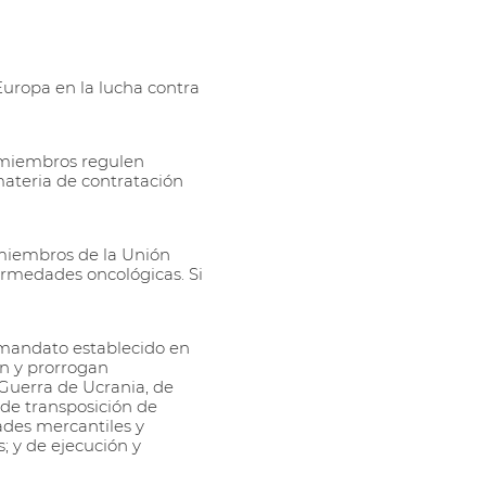
Europa en la lucha contra
s miembros regulen
ateria de contratación
 miembros de la Unión
ermedades oncológicas. Si
l mandato establecido en
an y prorrogan
Guerra de Ucrania, de
 de transposición de
ades mercantiles y
s; y de ejecución y