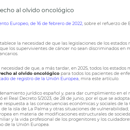
echo al olvido oncológico
nto Europeo, de 16 de febrero de 2022,
sobre el refuerzo de 
stablece la necesidad de que las legislaciones de los estado
ue los supervivientes de cáncer no sean discriminados en m
ancarios.
a necesidad de que, a más tardar, en 2025, todos los estados
recho al olvido oncológico
para todos los pacientes de enf
icado de registro de la Unión Europea
, mira este artículo.
ordenamiento jurídico español y, para dar cumplimiento en e
bó el Real Decreto 5/2023, de 28 de junio, por el que se adopt
respuesta a las consecuencias económicas y sociales de la 
 de la isla de La Palma y otras situaciones de vulnerabilidad;
uropea en materia de modificaciones estructurales de socied
miliar y la vida profesional de los progenitores y los cuidadore
o de la Unión Europea.