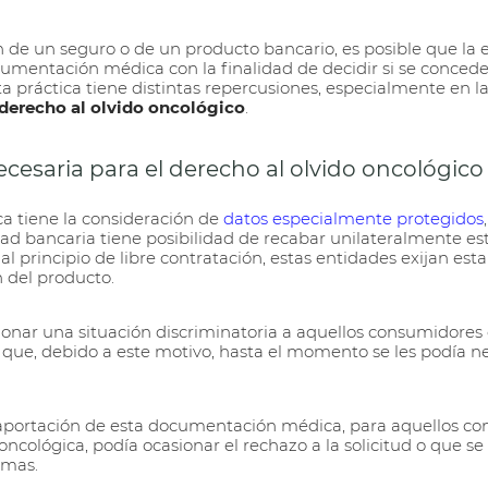
n de un seguro o de un producto bancario, es posible que la
cumentación médica con la finalidad de decidir si se conced
ta práctica tiene distintas repercusiones, especialmente en l
 derecho al olvido oncológico
.
esaria para el derecho al olvido oncológico
 tiene la consideración de
datos especialmente protegidos
,
ad bancaria tiene posibilidad de recabar unilateralmente e
al principio de libre contratación, estas entidades exijan e
n del producto.
ionar una situación discriminatoria a aquellos consumidores
que, debido a este motivo, hasta el momento se les podía ne
 aportación de esta documentación médica, para aquellos c
ncológica, podía ocasionar el rechazo a la solicitud o que s
imas.