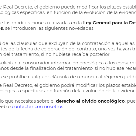
e Real Decreto, el gobierno puede modificar los plazos esta
lógicas específicas, en función de la evolución de la evidenci
de las modificaciones realizadas en la
Ley General para la De
os
, se introducen las siguientes novedades:
d de las cláusulas que excluyan de la contratación a aquella
es de la fecha de celebración del contrato, una vez hayan t
n del tratamiento, si no hubiese recaída posterior.
olicitar al consumidor información oncológica a los consum
ños desde la finalización del tratamiento, si no hubiese recaí
 se prohíbe cualquier cláusula de renuncia al régimen juríd
 Real Decreto, el gobierno podrá modificar los plazos estab
lógicas específicas, en función dela evolución de la evidencia
lo que necesitas sobre el
derecho al olvido oncológico
, pu
web o
contactar con nosotros.