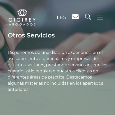
ES
Otros Servicios
Disponemos de una dilatada experiencia en el
asesoramiento a particulares y empresas de
distintos sectores, prestando servicios integrales
cuando así lo requieran nuestros clientes en
diferentes áreas de práctica. Destacamos
algunas materias no incluidas en los apartados
anteriores.