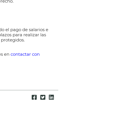
erecho.
do el pago de salarios e
azos para realizar las
 protegidos.
es en
contactar con