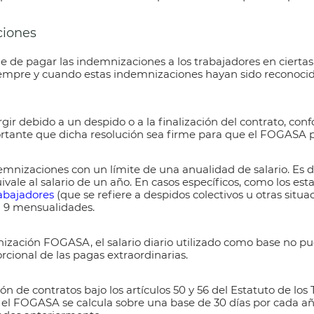
iones
e de pagar las indemnizaciones
a los trabajadores en cierta
Siempre y cuando estas indemnizaciones hayan sido reconocid
gir debido a un despido o a la finalización del contrato, conf
ortante que dicha resolución sea firme para que el
FOGASA
emnizaciones con un límite de una anualidad de salario. Es 
ivale al salario de un año
. En casos específicos, como los est
rabajadores
(que se refiere a despidos colectivos u otras situac
a 9 mensualidades.
mnización FOGASA
, el salario diario utilizado como base no p
rcional de las pagas extraordinarias.
ón de contratos bajo los artículos 50 y 56 del Estatuto de los 
 el FOGASA
se calcula sobre una base de 30 días por cada añ