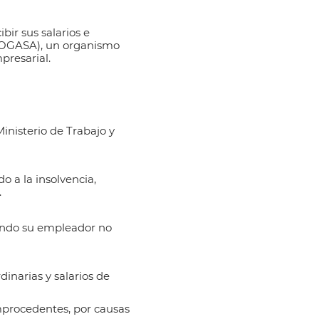
ir sus salarios e
(FOGASA)
, un organismo
presarial.
inisterio de Trabajo y
o a la insolvencia,
.
uando su empleador no
inarias y salarios de
mprocedentes, por causas