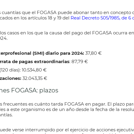
s cuantías que el
FOGASA
puede abonar tanto en concepto
icados en los
artículos 18 y 19 del
Real Decreto 505/1985, de 6
 los casos en los que la causa del pago del
FOGASA
ocurra en
024.
erprofesional (SMI) diario para 2024:
37,80 €
rata de pagas extraordinarias
: 87,79 €
(120 días): 10.534,80 €
zaciones:
32.043,35 €
ones FOGASA: plazos
s frecuentes es
cuánto tarda FOGASA en pagar.
El plazo par
les a este organismo
es de
un año desde la fecha de la resol
antías.
uede verse interrumpido por el ejercicio de acciones ejecuti