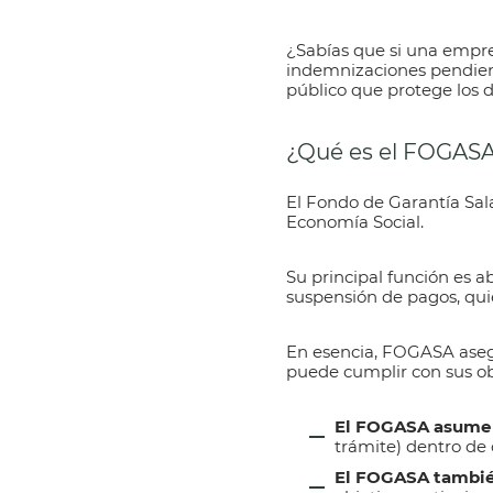
¿Sabías que si una empre
indemnizaciones pendient
público que protege los d
¿Qué es el FOGAS
El
Fondo de Garantía Sal
Economía Social.
Su principal función es a
suspensión de pagos, qui
En esencia,
FOGASA
aseg
puede cumplir con sus ob
El FOGASA asume 
trámite) dentro de c
El FOGASA tambié