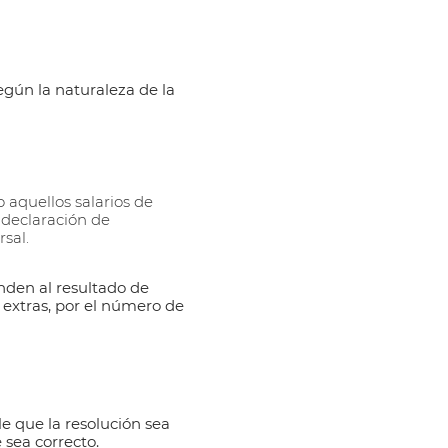
egún la naturaleza de la
 aquellos salarios de
 declaración de
sal.
onden al resultado de
s extras, por el número de
le que la resolución sea
 sea correcto.