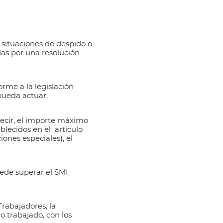
s situaciones de despido o
as por una resolución
orme a la legislación
pueda actuar.
decir, el importe máximo
ablecidos en el
artículo
iones especiales), el
uede superar el SMI,
Trabajadores, la
o trabajado, con los