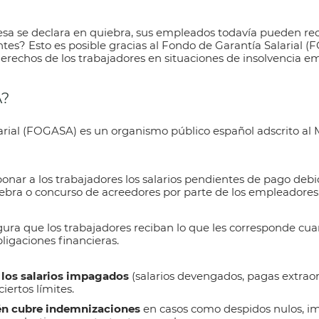
sa se declara en quiebra, sus empleados todavía pueden recib
es? Esto es posible gracias al
Fondo de Garantía Salarial 
erechos de los trabajadores en situaciones de insolvencia em
A?
arial (FOGASA)
es un organismo público español adscrito al M
bonar a los trabajadores los salarios pendientes de pago debid
ebra o concurso de acreedores por parte de los empleadores
ura que los trabajadores reciban lo que les corresponde c
ligaciones financieras.
los salarios impagados
(salarios devengados, pagas extraord
iertos límites.
n cubre indemnizaciones
en casos como despidos nulos, i