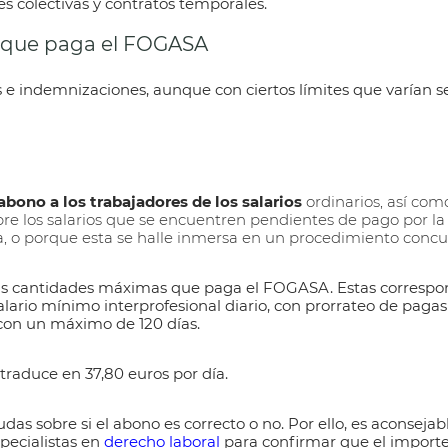
nes colectivas y contratos temporales.
s que paga el FOGASA
s e indemnizaciones, aunque con ciertos límites que varían s
bono a los trabajadores de los salarios
ordinarios, así como
re los salarios que se encuentren pendientes de pago por la
a, o porque esta se halle inmersa en un procedimiento concur
as
cantidades máximas que paga el FOGASA
. Estas corresp
salario mínimo interprofesional diario, con prorrateo de paga
con un máximo de 120 días.
 traduce en 37,80 euros por día.
das sobre si el abono es correcto o no. Por ello, es aconsejab
pecialistas en
derecho laboral
para confirmar que el importe