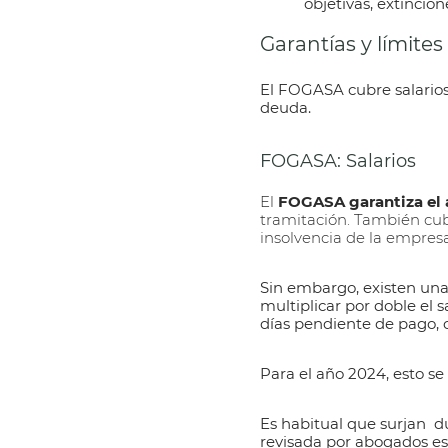
objetivas, extincio
Garantías y límite
El
FOGASA
cubre salario
deuda.
FOGASA: Salarios
El
FOGASA garantiza el a
tramitación. También cub
insolvencia de la empres
Sin embargo, existen un
multiplicar por doble el 
días pendiente de pago, 
Para el año 2024, esto se
Es habitual que surjan du
revisada por abogados es