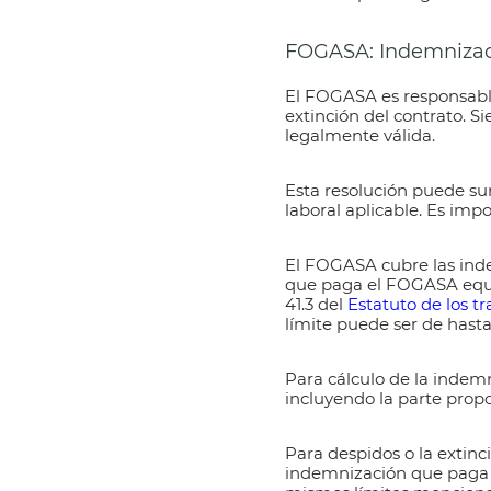
FOGASA: Indemnizac
El
FOGASA es responsabl
extinción del contrato. 
legalmente válida.
Esta resolución puede sur
laboral aplicable. Es imp
El
FOGASA
cubre las ind
que paga el FOGASA
equ
41.3 del
Estatuto de los t
límite puede ser de hast
Para
cálculo de la inde
incluyendo la parte propo
Para despidos o la extinci
indemnización
que paga